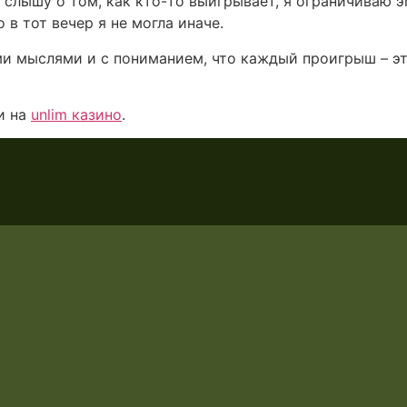
 слышу о том, как кто-то выигрывает, я ограничиваю 
 в тот вечер я не могла иначе.
выми мыслями и с пониманием, что каждый проигрыш – э
и на
unlim казино
.