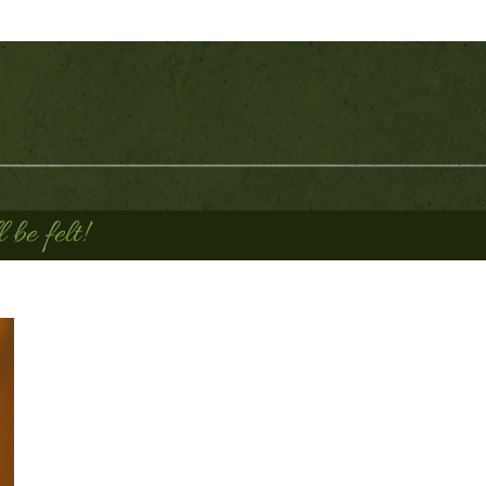
be felt!