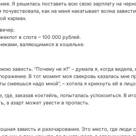
ание. Я решилась поставить всю свою зарплату на черн
, я почувствовала, как на меня накатывает волна завист
той карман.
вечер.
жекпот в слоте – 100 000 рублей.
чеками, валяющимися в кошельке.
ою зависть. “Почему не я?” – думала я, когда видела,
поражение. В тот момент моя свекровь казалась мне пр
ты смеешься надо мной”, – хотела я крикнуть ей в лицо
, где, заказав коктейль, попыталась успокоиться. В ит
ь, а азарт может увести в пропасть.
сплошная зависть и разочарование. Это место, где люди