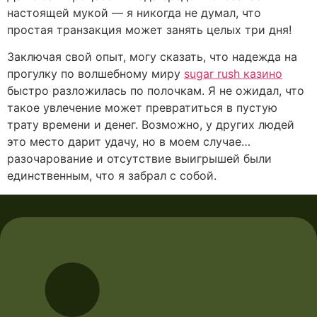
настоящей мукой — я никогда не думал, что
простая транзакция может занять целых три дня!
Заключая свой опыт, могу сказать, что надежда на
прогулку по волшебному миру
sugar rush казино
быстро разложилась по полочкам. Я не ожидал, что
такое увлечение может превратиться в пустую
трату времени и денег. Возможно, у других людей
это место дарит удачу, но в моем случае…
разочарование и отсутствие выигрышей были
единственным, что я забрал с собой.