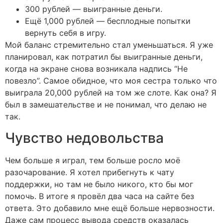
300 рублей — выигранные деньги.
Ещё 1,000 рублей — бесплодные попытки
вернуть себя в игру.
Мой баланс стремительно стал уменьшаться. Я уже
планировал, как потратил бы выигранные деньги,
когда на экране снова возникала надпись “Не
повезло”. Самое обидное, что моя сестра только что
выиграла 20,000 рублей на том же слоте. Как она? Я
был в замешательстве и не понимал, что делаю не
так.
Чувство недовольства
Чем больше я играл, тем больше росло моё
разочарование. Я хотел прибегнуть к чату
поддержки, но там не было никого, кто бы мог
помочь. В итоге я провёл два часа на сайте без
ответа. Это добавило мне ещё больше нервозности.
Даже сам процесс вывода средств оказалась