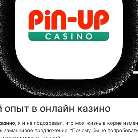
й опыт в онлайн казино
казино
, я и не подозревал, что моя жизнь в корне изме
ь заманчивое предложение. “Почему бы не попробовать?
 охватил меня с головой.