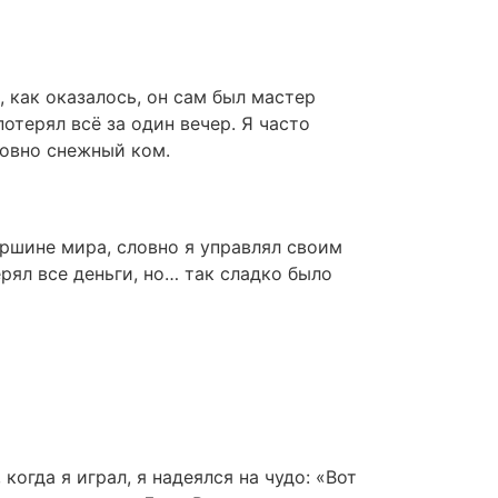
, как оказалось, он сам был мастер
отерял всё за один вечер. Я часто
ловно снежный ком.
ершине мира, словно я управлял своим
ерял все деньги, но… так сладко было
когда я играл, я надеялся на чудо: «Вот