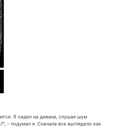
нится. Я сидел на диване, слушая шум
”, – подумал я. Сначала все выглядело как