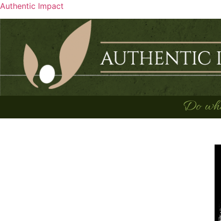
Authentic Impact
Do what