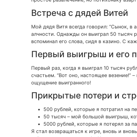
Встреча с дядей Витей
Мой дядя Витя всегда говорил: “Сынок, в а
алчности. Однажды он выиграл 50 тысяч ру
вспоминал его слова, сидя в казино. С к
Первый выигрыш и его 
Первый раз, когда я выиграл 10 тысяч руб
счастьем. “Вот оно, настоящее везение!” –
ощущение выигранного!
Прикрытые потери и ст
500 рублей, которые я потратил на п
50 тысяч – мой большой выигрыш, ко
5000 рублей, которые я потерял за п
Я стал возвращаться к игре, вновь и вновь