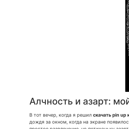
Алчность и азарт: мо
В тот вечер, когда я решил
скачать pin up 
дождя за окном, когда на экране появилос
простое развлечение, но потихоньку азарт