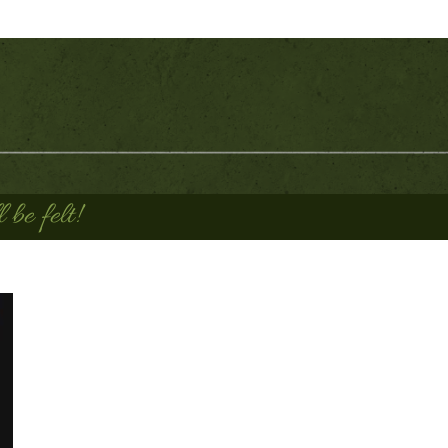
be felt!