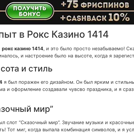
ыт в Рокс Казино 1414
в
рокс казино 1414
, и это было просто незабываемо! Ск
налось, и настроение было на высоте, когда я зарегис
сота и стиль
4
я был поражен его дизайном. Он был ярким и стильны
ма и оформление создавали чувсво праздника, и я сра
азочный мир”
был слот “Сказочный мир”. Звучание музыки и красочн
ть! Тот миг, когда выпала комбинация символов, и я у