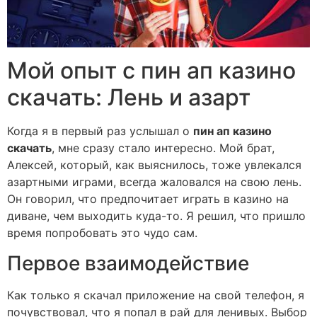
Мой опыт с пин ап казино
скачать: Лень и азарт
Когда я в первый раз услышал о
пин ап казино
скачать
, мне сразу стало интересно. Мой брат,
Алексей, который, как выяснилось, тоже увлекался
азартными играми, всегда жаловался на свою лень.
Он говорил, что предпочитает играть в казино на
диване, чем выходить куда-то. Я решил, что пришло
время попробовать это чудо сам.
Первое взаимодействие
Как только я скачал приложение на свой телефон, я
почувствовал, что я попал в рай для ленивых. Выбор