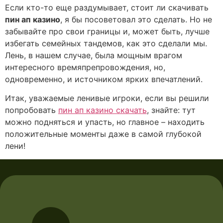
Если кто-то еще раздумывает, стоит ли скачивать
пин ап казино
, я бы посоветовал это сделать. Но не
забывайте про свои границы и, может быть, лучше
избегать семейных тандемов, как это сделали мы.
Лень, в нашем случае, была мощным врагом
интересного времяпрепровождения, но,
одновременно, и источником ярких впечатлений.
Итак, уважаемые ленивые игроки, если вы решили
попробовать
пин ап казино скачать
, знайте: тут
можно подняться и упасть, но главное – находить
положительные моменты даже в самой глубокой
лени!