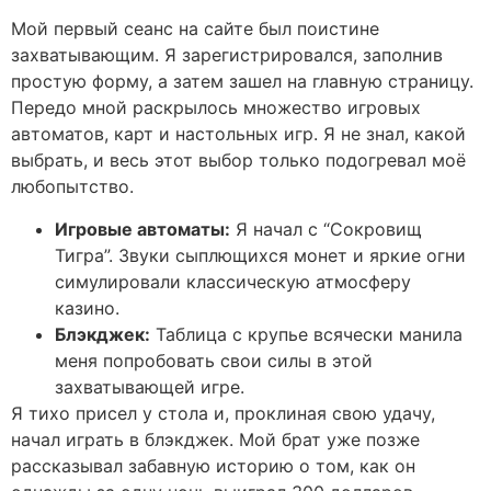
Мой первый сеанс на сайте был поистине
захватывающим. Я зарегистрировался, заполнив
простую форму, а затем зашел на главную страницу.
Передо мной раскрылось множество игровых
автоматов, карт и настольных игр. Я не знал, какой
выбрать, и весь этот выбор только подогревал моё
любопытство.
Игровые автоматы:
Я начал с “Сокровищ
Тигра”. Звуки сыплющихся монет и яркие огни
симулировали классическую атмосферу
казино.
Блэкджек:
Таблица с крупье всячески манила
меня попробовать свои силы в этой
захватывающей игре.
Я тихо присел у стола и, проклиная свою удачу,
начал играть в блэкджек. Мой брат уже позже
рассказывал забавную историю о том, как он