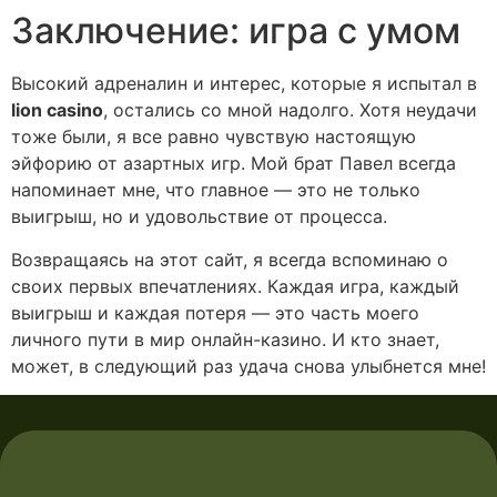
Заключение: игра с умом
Высокий адреналин и интерес, которые я испытал в
lion casino
, остались со мной надолго. Хотя неудачи
тоже были, я все равно чувствую настоящую
эйфорию от азартных игр. Мой брат Павел всегда
напоминает мне, что главное — это не только
выигрыш, но и удовольствие от процесса.
Возвращаясь на этот сайт, я всегда вспоминаю о
своих первых впечатлениях. Каждая игра, каждый
выигрыш и каждая потеря — это часть моего
личного пути в мир онлайн-казино. И кто знает,
может, в следующий раз удача снова улыбнется мне!