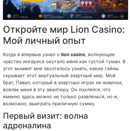
Откройте мир Lion Casino:
Мой личный опыт
Когда я впервые узнал о
lion casino
, волнующее
чувство интереса окутало меня как густой туман. В
этот момент мне захотелось узнать, какие тайны
скрывает этот виртуальный азартный мир. Мой
брат, Павел, который в азартных играх не новичок,
вовлек меня в эту авантюру. Он поклялся, что
именно здесь можно не только развлечься, но и,
возможно, выиграть приличную сумму.
Первый визит: волна
адреналина