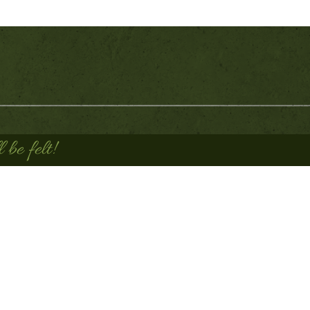
be felt!