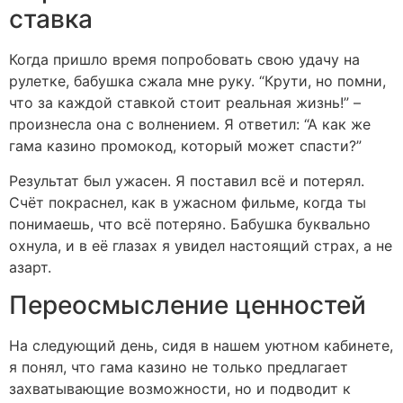
ставка
Когда пришло время попробовать свою удачу на
рулетке, бабушка сжала мне руку. “Крути, но помни,
что за каждой ставкой стоит реальная жизнь!” –
произнесла она с волнением. Я ответил: “А как же
гама казино промокод, который может спасти?”
Результат был ужасен. Я поставил всё и потерял.
Счёт покраснел, как в ужасном фильме, когда ты
понимаешь, что всё потеряно. Бабушка буквально
охнула, и в её глазах я увидел настоящий страх, а не
азарт.
Переосмысление ценностей
На следующий день, сидя в нашем уютном кабинете,
я понял, что гама казино не только предлагает
захватывающие возможности, но и подводит к