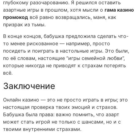
глубокому разочарованию. Я решился оставить
азартные игры в прошлом, хотя мысли о
гама казино
промокод
всё равно возвращались, маня, как
призрак из тьмы.
В конце концов, бабушка предложила сделать что-
то менее рискованное — например, просто
посидеть и поиграть в настольные игры. Это были,
по её словам, настоящие “игры семейной любви”,
которые никогда не приводят к страхам потерять
всё.
Заключение
Онлайн казино — это не просто играть в игры; это
настоящая проверка твоих эмоций и страхов.
Бабушка была права: важно помнить, что азарт
может стать игрой не только с шансами, но и с
твоими внутренними страхами.