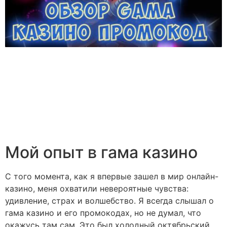
Мой опыт в гама казино
С того момента, как я впервые зашел в мир онлайн-
казино, меня охватили невероятные чувства:
удивление, страх и волшебство. Я всегда слышал о
гама казино и его промокодах, но не думал, что
окажусь там сам. Это был холодный октябрьский