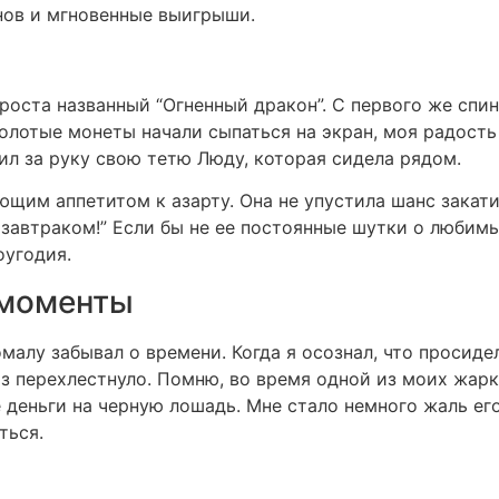
ов и мгновенные выигрыши.
проста названный “Огненный дракон”. С первого же спи
олотые монеты начали сыпаться на экран, моя радость 
ил за руку свою тетю Люду, которая сидела рядом.
им аппетитом к азарту. Она не упустила шанс закатить
 завтраком!” Если бы не ее постоянные шутки о любимых
оугодия.
 моменты
малу забывал о времени. Когда я осознал, что просид
 перехлестнуло. Помню, во время одной из моих жарк
 деньги на черную лошадь. Мне стало немного жаль ег
ться.