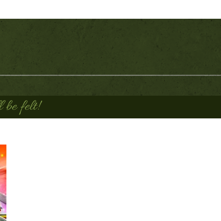
be felt!