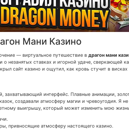
агон Мани Казино
ючение — виртуальное путешествие в
драгон мани каз
ли о незанятых ставках и игорной удаче, сверкающей к
ткрыл сайт казино и ощутил, как кровь стучит в висках
кий, захватывающий интерфейс. Плавные анимации, зол
казок, создавали атмосферу магии и чревоугодия. Я не
етному выигрышу, который может изменить мою жизнь
ачи.
ры, привносящие атмосферу настоящего казино.