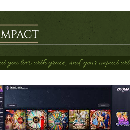
 you love with grace, and your impact will 