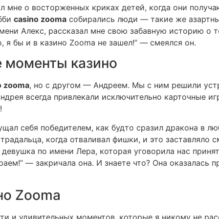
 мне о восторженных криках детей, когда они получа
обби
casino zooma
собирались люди — такие же азартны
имени Алекс, рассказал мне свою забавную историю о т
о, я бы и в казино Zooma не зашел!” — смеялся он.
е моменты казино
o zooma
, но с другом — Андреем. Мы с ним решили уст
ндрея всегда привлекали исключительно карточные игры
!
ущал себя победителем, как будто сразил дракона в лю
традальца, когда отваливал фишки, и это заставляло см
 девушка по имени Лера, которая уговорила нас принят
граем!” — закричала она. И знаете что? Она оказалась 
но Zooma
ти и удивительных моментов, которые я никому не рас