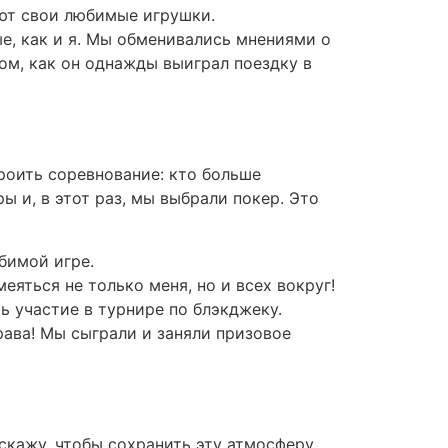
ют свои любимые игрушки.
е, как и я. Мы обменивались мнениями о
ом, как он однажды выиграл поездку в
роить соревнование: кто больше
 и, в этот раз, мы выбрали покер. Это
бимой игре.
еяться не только меня, но и всех вокруг!
ь участие в турнире по блэкджеку.
права! Мы сыграли и заняли призовое
скажу, чтобы сохранить эту атмосферу