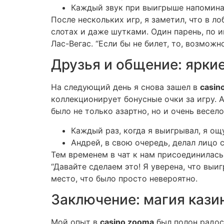
Каждый звук при выигрыше напоминал
После нескольких игр, я заметил, что в л
слотах и даже шутками. Один парень, по 
Лас-Вегас. “Если бы не билет, то, возможн
Друзья и общение: ярки
На следующий день я снова зашел в
casin
коллекционирует бонусные очки за игру. А
было не только азартно, но и очень весело
Каждый раз, когда я выигрывал, я ощ
Андрей, в свою очередь, делал лицо с
Тем временем в чат к нам присоединилась
“Давайте сделаем это! Я уверена, что выи
место, что было просто невероятно.
Заключение: магия кази
Мой опыт в
casino zooma
был полон радос