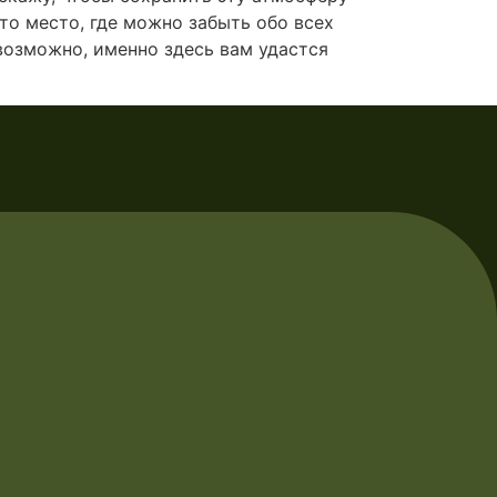
 Это место, где можно забыть обо всех
возможно, именно здесь вам удастся