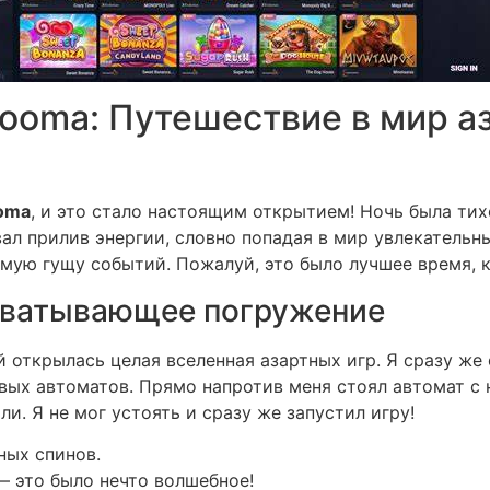
Zooma: Путешествие в мир а
ooma
, и это стало настоящим открытием! Ночь была ти
ал прилив энергии, словно попадая в мир увлекательн
самую гущу событий. Пожалуй, это было лучшее время, 
ахватывающее погружение
й открылась целая вселенная азартных игр. Я сразу же
ых автоматов. Прямо напротив меня стоял автомат с н
. Я не мог устоять и сразу же запустил игру!
ных спинов.
 это было нечто волшебное!