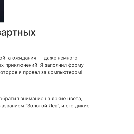
зартных
хой, а ожидания — даже немного
ых приключений. Я заполнил форму
которое я провел за компьютером!
 обратил внимание на яркие цвета,
азванием “Золотой Лев”, и его дикие