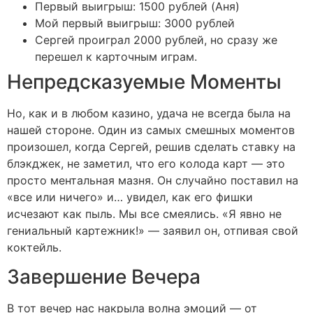
Первый выигрыш: 1500 рублей (Аня)
Мой первый выигрыш: 3000 рублей
Сергей проиграл 2000 рублей, но сразу же
перешел к карточным играм.
Непредсказуемые Моменты
Но, как и в любом казино, удача не всегда была на
нашей стороне. Один из самых смешных моментов
произошел, когда Сергей, решив сделать ставку на
блэкджек, не заметил, что его колода карт — это
просто ментальная мазня. Он случайно поставил на
«все или ничего» и… увидел, как его фишки
исчезают как пыль. Мы все смеялись. «Я явно не
гениальный картежник!» — заявил он, отпивая свой
коктейль.
Завершение Вечера
В тот вечер нас накрыла волна эмоций — от