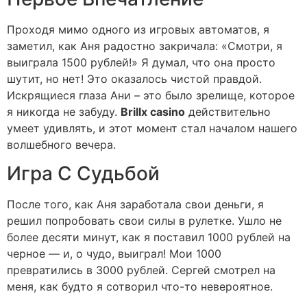
Проходя мимо одного из игровых автоматов, я
заметил, как Аня радостно закричала: «Смотри, я
выиграла 1500 рублей!» Я думал, что она просто
шутит, но нет! Это оказалось чистой правдой.
Искрящиеся глаза Ани – это было зрелище, которое
я никогда не забуду.
Brillx casino
действительно
умеет удивлять, и этот момент стал началом нашего
волшебного вечера.
Игра С Судьбой
После того, как Аня заработала свои деньги, я
решил попробовать свои силы в рулетке. Ушло не
более десяти минут, как я поставил 1000 рублей на
черное — и, о чудо, выиграл! Мои 1000
превратились в 3000 рублей. Сергей смотрел на
меня, как будто я сотворил что-то невероятное.